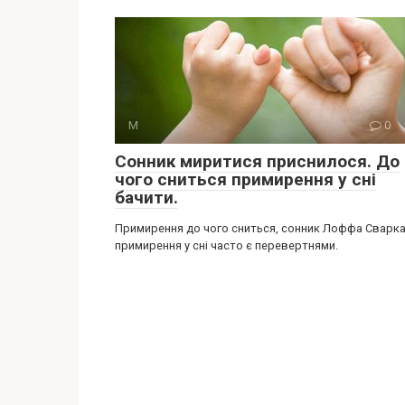
М
0
Сонник миритися приснилося. До
чого сниться примирення у сні
бачити.
Примирення до чого сниться, сонник Лоффа Сварка
примирення у сні часто є перевертнями.