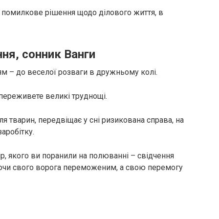
 помилкове рішення щодо ділового життя, в
ня, сонник Ванги
ям – до веселої розваги в дружньому колі.
 переживете великі труднощі.
я тварин, передвіщає у сні ризикована справа, на
заробітку.
вір, якого ви поранили на полюванні – свідчення
аючи свого ворога переможеним, а свою перемогу