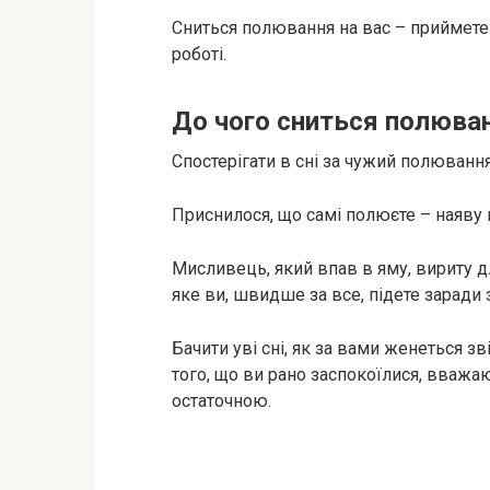
Сниться полювання на вас – приймете
роботі.
До чого сниться полюван
Спостерігати в сні за чужий полюванн
Приснилося, що самі полюєте – наяву
Мисливець, який впав в яму, вириту дл
яке ви, швидше за все, підете заради 
Бачити уві сні, як за вами женеться з
того, що ви рано заспокоїлися, вваж
остаточною.