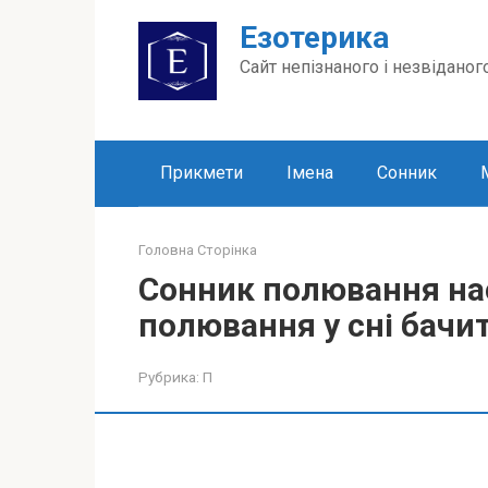
Перейти
Езотерика
до
вмісту
Сайт непізнаного і незвіданог
Прикмети
Імена
Сонник
Головна Сторінка
Сонник полювання нас
полювання у сні бачит
Рубрика:
П