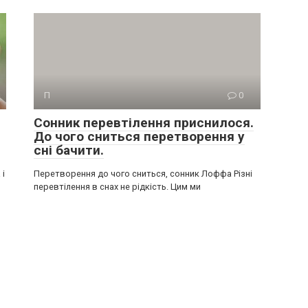
П
0
Сонник перевтілення приснилося.
До чого сниться перетворення у
сні бачити.
 і
Перетворення до чого сниться, сонник Лоффа Різні
перевтілення в снах не рідкість. Цим ми