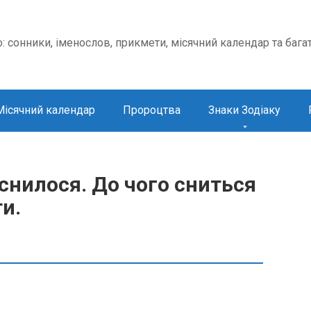
о: сонники, іменослов, прикмети, місячний календар та бага
Місячний календар
Пророцтва
Знаки Зодіаку
нилося. До чого сниться
и.