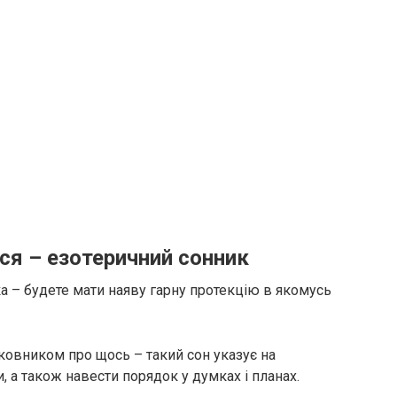
ся – езотеричний сонник
 – будете мати наяву гарну протекцію в якомусь
овником про щось – такий сон указує на
, а також навести порядок у думках і планах.