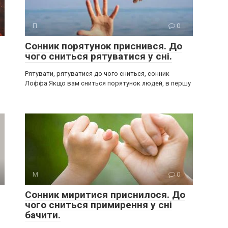
П
0
Сонник порятунок приснився. До
чого сниться рятуватися у сні.
Рятувати, рятуватися до чого сниться, сонник
Лоффа Якщо вам сниться порятунок людей, в першу
М
0
Сонник миритися приснилося. До
чого сниться примирення у сні
бачити.