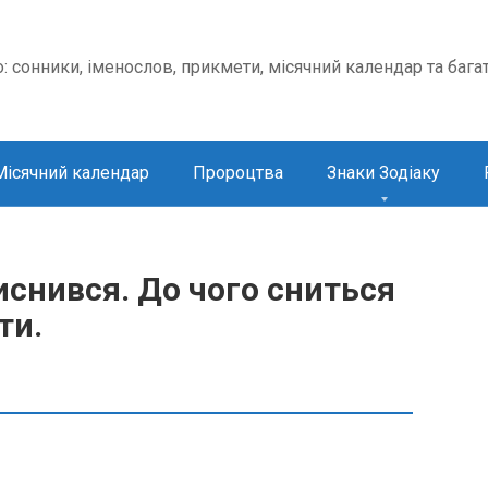
о: сонники, іменослов, прикмети, місячний календар та бага
Місячний календар
Пророцтва
Знаки Зодіаку
снився. До чого сниться
ти.