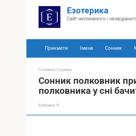
Перейти
Езотерика
до
вмісту
Сайт непізнаного і незвіданог
Прикмети
Імена
Сонник
Головна Сторінка
Сонник полковник при
полковника у сні бачи
Рубрика:
П