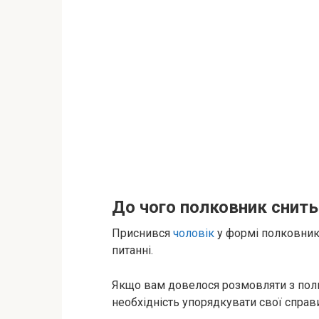
До чого полковник снить
Приснився
чоловік
у формі полковника
питанні.
Якщо вам довелося розмовляти з полк
необхідність упорядкувати свої справи