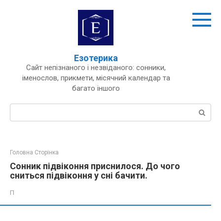
Перейти
до
вмісту
Езотерика
Сайт непізнаного і незвіданого: сонники,
іменослов, прикмети, місячний календар та
багато іншого
Пошук:
Головна Сторінка
Сонник підвіконня приснилося. До чого
сниться підвіконня у сні бачити.
П