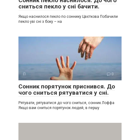
Сонник пекло наснилося. До чого
сниться пекло у сні бачити.
Якщо наснилося пекло по соннику Цвєткова Побачили
пекло уві сні з боку – на
П
0
Сонник порятунок приснився. До
чого сниться рятуватися у сні.
Рятувати, рятуватися до чого сниться, сонник Лоффа
Якщо вам сниться порятунок людей, в першу