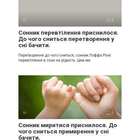
П
0
Сонник перевтілення приснилося.
До чого сниться перетворення у
сні бачити.
Перетворення до чого сниться, сонник Лоффа Різні
перевтілення в снах не рідкість. Цим ми
М
0
Сонник миритися приснилося. До
чого сниться примирення у сні
бачити.