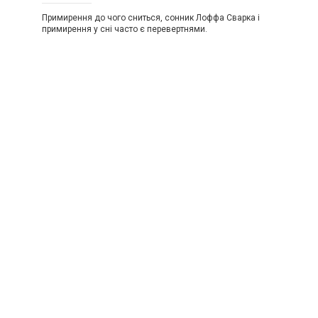
Примирення до чого сниться, сонник Лоффа Сварка і
примирення у сні часто є перевертнями.