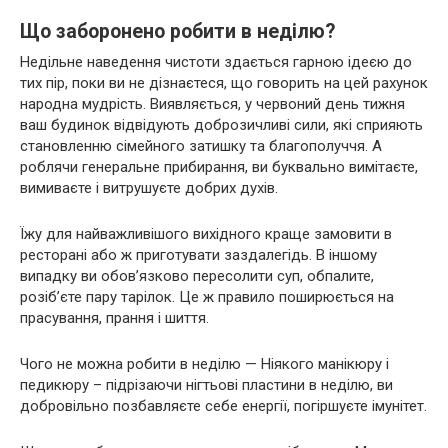
Що заборонено робити в неділю?
Недільне наведення чистоти здається гарною ідеєю до
тих пір, поки ви не дізнаєтеся, що говорить на цей рахунок
народна мудрість. Виявляється, у червоний день тижня
ваш будинок відвідують доброзичливі сили, які сприяють
становленню сімейного затишку та благополуччя. А
роблячи генеральне прибирання, ви буквально вимітаєте,
вимиваєте і витрушуєте добрих духів.
Їжу для найважливішого вихідного краще замовити в
ресторані або ж приготувати заздалегідь. В іншому
випадку ви обов’язково пересолити суп, обпалите,
розіб’єте пару тарілок. Це ж правило поширюється на
прасування, прання і шиття.
Чого не можна робити в неділю — Ніякого манікюру і
педикюру – підрізаючи нігтьові пластини в неділю, ви
добровільно позбавляєте себе енергії, погіршуєте імунітет.