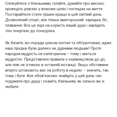
Спілкуйтеся з близькими, гуляйте, думайте про високе,
проведіть ревізію у власних цілях і поглядах на життя.
Постарайтеся стати трішки краще в цей світлий день.
Дозволений спорт, але тільки аматорський: зарядка, біг,
плавання. Все це піде на користь вашій душі і зарядить
тіло енергією до понеділка.
Як бачите, всі поради цілком логічні та обґрунтовані, адже
наші предки були далеко не дурними людьми! Проте
народна мудрість не категорична – тому і зветься
мудрістю. Представлені правила є керівництвом до дії,
але ніяк не істиною в останній інстанції. Якщо обставини
вперто штовхають вас на роботу в неділю – значить, так
тому і бути. Але обов’язково знайдіть у цей день час
подумати про душу і скажіть близьким, як сильно ви їх
любите.