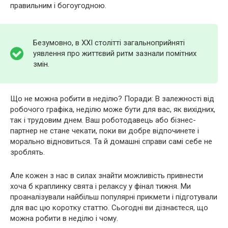
правильним і богоугодною.
Безумовно, в XXI столітті загальноприйняті
уявлення про життєвий ритм зазнали помітних
змін.
Що не можна робити в неділю? Поради: В залежності від
робочого графіка, неділю може бути для вас, як вихідних,
так і трудовим днем. Ваш роботодавець або бізнес-
партнер не стане чекати, поки ви добре відпочинете і
морально відновиться. Та й домашні справи самі себе не
зроблять.
Але кожен з нас в силах знайти можливість привнести
хоча б краплинку свята і релаксу у фінал тижня. Ми
проаналізували найбільш популярні прикмети і підготували
для вас цю коротку статтю. Сьогодні ви дізнаєтеся, що
можна робити в неділю і чому.