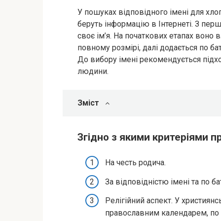
У пошуках відповідного імені для хлоп
беруть інформацію в Інтернеті. З перш
своє ім’я. На початкових етапах воно
повному розмірі, далі додається по ба
До вибору імені рекомендується підх
людини.
Зміст
Згідно з якими критеріями п
На честь родича.
За відповідністю імені та по ба
Релігійний аспект. У християнс
православним календарем, по 