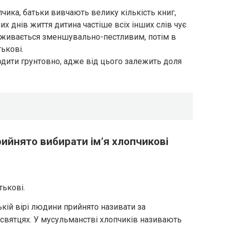
чика, батьки вивчають велику кількість книг,
их днів життя дитина частіше всіх інших слів чує
 вживається зменшувально-пестливим, потім в
тькові.
одити грунтовно, адже від цього залежить доля
рийнято вибирати ім’я хлопчикові
тькові.
ькій вірі людини прийнято називати за
святцях. У мусульманстві хлопчиків називають