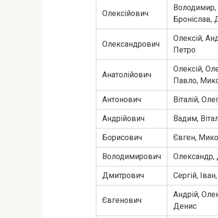
Володимир, Р
Олексійович
Броніслав,
Олексій, Анд
Олександрович
Петро
Олексій, Оле
Анатолійович
Павло, Мик
Антонович
Віталій, Оле
Андрійович
Вадим, Вітал
Борисович
Євген, Микол
Володимирович
Олександр, 
Дмитрович
Сергій, Іван,
Андрій, Оле
Євгенович
Денис