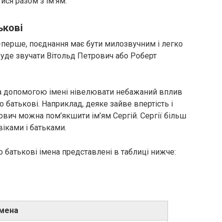
ся разом з ім’ям.
ькові
о-перше, поєднання має бути милозвучним і легко
уде звучати Вітольд Петрович або Роберт
 за допомогою імені нівелювати небажаний вплив
о батькові. Наприклад, деяке зайве впертість і
рович можна пом’якшити ім’ям Сергій. Сергії більш
віками і батьками.
батькові імена представлені в таблиці нижче:
імена