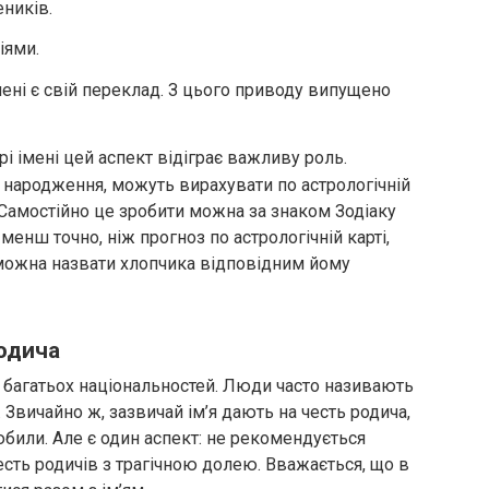
ників.
іями.
мені є свій переклад. З цього приводу випущено
рі імені цей аспект відіграє важливу роль.
 народження, можуть вирахувати по астрологічній
. Самостійно це зробити можна за знаком Зодіаку
енш точно, ніж прогноз по астрологічній карті,
можна назвати хлопчика відповідним йому
родича
 багатьох національностей. Люди часто називають
. Звичайно ж, зазвичай ім’я дають на честь родича,
или. Але є один аспект: не рекомендується
есть родичів з трагічною долею. Вважається, що в