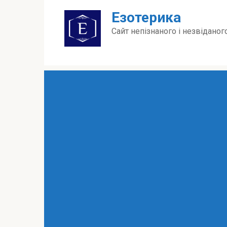
Перейти
Езотерика
до
вмісту
Сайт непізнаного і незвіданог