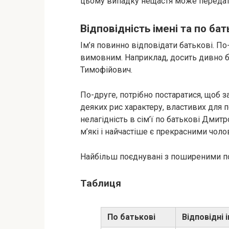
цьому випадку нещастя може передати
Відповідність імені та по бат
Ім’я повинно відповідати батькові. П
вимовним. Наприклад, досить дивно б
Тимофійович.
По-друге, потрібно постаратися, щоб
деяких рис характеру, властивих для п
нелагідність в сім’ї по батькові Дмит
м’які і найчастіше є прекрасними чоло
Найбільш поєднувані з поширеними по 
Таблиця
По батькові
Відповідні