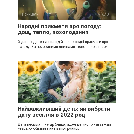
Прикмети
0
Народні прикмети про погоду:
дощ, тепло, похолодання
З давніх-давен до нас дійшли народні прикмети про
погоду. За природними явищами, поведінкою тварин
Прикмети
0
Найважливіший день: як вибрати
дату весілля в 2022 році
Дата весілля – не дрібниця, адже це число назавжди
стане особливим для вашої родини.