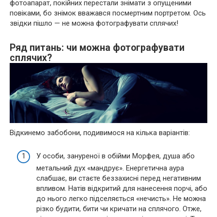
фотоапарат, покійних перестали знімати з опущеними
повіками, бо знімок вважався посмертним портретом. Ось
звідки пішло — не можна фотографувати сплячих!
Ряд питань: чи можна фотографувати
сплячих?
Відкинемо забобони, подивимося на кілька варіантів:
У особи, зануреної в обійми Морфея, душа або
метальний дух «мандрує». Енергетична аура
слабшає, ви стаєте беззахисні перед негативним
впливом. Натів відкритий для нанесення порчі, або
до нього легко підселяється «нечисть». Не можна
різко будити, бити чи кричати на сплячого. Отже,