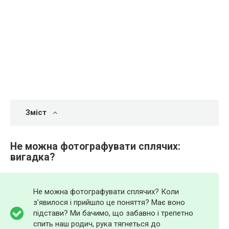
Зміст
Не можна фотографувати сплячих:
вигадка?
Не можна фотографувати сплячих? Коли
з’явилося і прийшло це поняття? Має воно
підстави? Ми бачимо, що забавно і трепетно
спить наш родич, рука тягнеться до