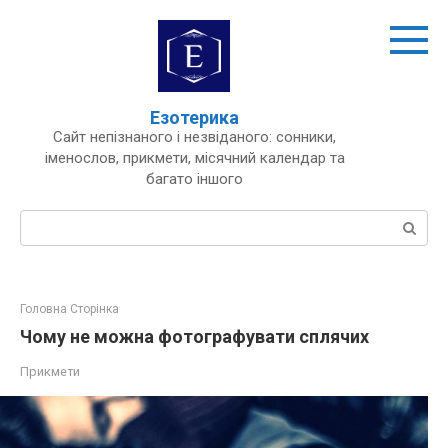
Перейти
до
вмісту
Езотерика
Сайт непізнаного і незвіданого: сонники,
іменослов, прикмети, місячний календар та
багато іншого
Пошук:
Головна Сторінка
Чому не можна фотографувати сплячих
Прикмети