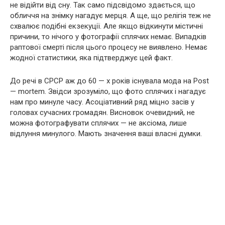
не відійти від сну. Так само підсвідомо здається, що
обличчя на знімку нагадує мерця. А ще, що релігія теж не
схвалює подібні екзекуції. Але якщо відкинути містичні
причини, то нічого у фотографії сплячих немає. Випадків
раптової смерті після цього процесу не виявлено. Немає
жодної статистики, яка підтверджує цей факт.
До речі в СРСР аж до 60 — х років існувала мода на Post
— mortem. Звідси зрозуміло, що фото сплячих і нагадує
нам про минуле часу. Асоціативний ряд міцно засів у
головах сучасних громадян. Висновок очевидний, не
можна фотографувати сплячих — не аксіома, лише
відлуння минулого. Мають значення ваші власні думки.