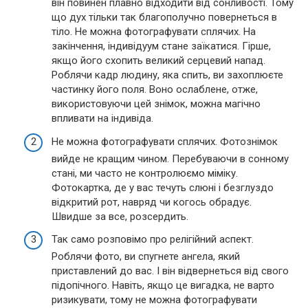
він повинен плавно відходити від сонливості. Тому
що дух тільки так благополучно повернеться в
тіло. Не можна фотографувати сплячих. На
закінчення, індивідуум стане заїкатися. Гірше,
якщо його схопить великий серцевий напад.
Роблячи кадр людину, яка спить, ви захоплюєте
частинку його поля. Воно ослаблене, отже,
використовуючи цей знімок, можна магічно
впливати на індивіда.
Не можна фотографувати сплячих. Фотознімок
вийде не кращим чином. Перебуваючи в сонному
стані, ми часто не контролюємо міміку.
Фотокартка, де у вас течуть слюні і безглуздо
відкритий рот, навряд чи когось обрадує.
Швидше за все, розсердить.
Так само розповімо про релігійний аспект.
Роблячи фото, ви спугнете ангела, який
приставлений до вас. І він відвернеться від свого
підопічного. Навіть, якщо це вигадка, не варто
ризикувати, тому не можна фотографувати