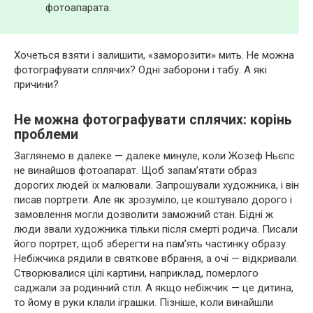
фотоапарата.
Хочеться взяти і залишити, «заморозити» мить. Не можна
фотографувати сплячих? Одні заборони і табу. А які
причини?
Не можна фотографувати сплячих: корінь
проблеми
Заглянемо в далеке — далеке минуле, коли Жозеф Ньєпс
не винайшов фотоапарат. Щоб запам’ятати образ
дорогих людей їх малювали. Запрошували художника, і він
писав портрети. Але як зрозуміло, це коштувало дорого і
замовлення могли дозволити заможний стан. Бідні ж
люди звали художника тільки після смерті родича. Писали
його портрет, щоб зберегти на пам’ять частинку образу.
Небіжчика рядили в святкове вбрання, а очі — відкривали.
Створювалися цілі картини, наприклад, померлого
саджали за родинний стіл. А якщо небіжчик — це дитина,
то йому в руки клали іграшки. Пізніше, коли винайшли