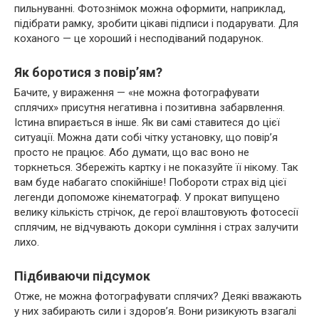
пильнуванні. Фотознімок можна оформити, наприклад,
підібрати рамку, зробити цікаві підписи і подарувати. Для
коханого — це хороший і несподіваний подарунок.
Як боротися з повір’ям?
Бачите, у вираження — «не можна фотографувати
сплячих» присутня негативна і позитивна забарвлення.
Істина впирається в інше. Як ви самі ставитеся до цієї
ситуації. Можна дати собі чітку установку, що повір’я
просто не працює. Або думати, що вас воно не
торкнеться. Збережіть картку і не показуйте її нікому. Так
вам буде набагато спокійніше! Побороти страх від цієї
легенди допоможе кінематограф. У прокат випущено
велику кількість стрічок, де герої влаштовують фотосесії
сплячим, не відчувають докори сумління і страх залучити
лихо.
Підбиваючи підсумок
Отже, не можна фотографувати сплячих? Деякі вважають
у них забирають сили і здоров’я. Вони ризикують взагалі