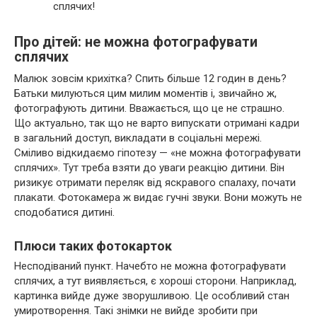
сплячих!
Про дітей: не можна фотографувати
сплячих
Малюк зовсім крихітка? Спить більше 12 годин в день?
Батьки милуються цим милим моментів і, звичайно ж,
фотографують дитини. Вважається, що це не страшно.
Що актуально, так що не варто випускати отримані кадри
в загальний доступ, викладати в соціальні мережі.
Сміливо відкидаємо гіпотезу — «не можна фотографувати
сплячих». Тут треба взяти до уваги реакцію дитини. Він
ризикує отримати переляк від яскравого спалаху, почати
плакати. Фотокамера ж видає гучні звуки. Вони можуть не
сподобатися дитині.
Плюси таких фотокарток
Несподіваний пункт. Начебто не можна фотографувати
сплячих, а тут виявляється, є хороші сторони. Наприклад,
картинка вийде дуже зворушливою. Це особливий стан
умиротворення. Такі знімки не вийде зробити при