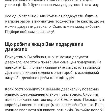
упаковці. Щоб бути впевненими у відсутності негативу.
Все одно страшно? Але хочеться подарувати. Йдіть в
магазин разом з винуватцем торжества. Не кажіть, що не
можна дарувати дзеркало. Скажіть – не можу вибрати.
Підбери собі сам, я заплачу!
Що робити якщо Вам подарували
дзеркало
Припустимо, Ви обізнані, що не можна дарувати
дзеркало, але хтось приніс Вам саме цей подарунок. Не
панікуйте. Для початку сприймайте ситуацію з гумором.
Дістаньте з кишені жменю монет і зробіть жартівливий
викуп. З вдячністю прийміть тендітну річ.
Коли гості розійдуться, вимийте дзеркальну поверхню
рідиною для очищення стекол, потім водою. Окропіть
після висихання святою водою. З молитвою. Покладіть в
коробку і посипте четверг (можна звичайної) сіллю. Вона
очищає предмети від присутності духів. Закрийте короб, і