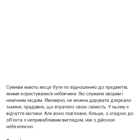
Сумніви мають місце бути по відношенню до предметів,
якими користувалися небіжчики. Які служили хворим і
немічним людям. Ймовірно, не можна дарувати дзеркало
тьмяне, прадавнє, що втратило свою свіжість. У ньому є
відчуття містики. Але воно пов’язане, більше, з огидою до
об’єкта з непривабливим виглядом, ніж з дійсною
небезпекою.