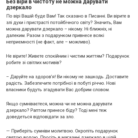
Без віри в чистоту не можна дарувати
дзеркало
По вірі Вашій буде Вам! Так сказано в Писанні. Ви вірите в
злі духи і пристрасті потойбічного світу? Значить, Вам
можна дарувати дзеркало – нікому. Ні ближніх, ні
далеким. Разом з подарунком привнесе всякі
неприємності (не факт, але – можливо).
Не вірите! Живете спокійним і чистим життям? Подарунок
робите зі світлих мотивів?
– Даруйте на здоров’я! Ви нікому не зашкодь. Доставите
радість. Забезпечите потрібної в побуті річчю. Нові
власники будуть згадувати Вас добрим словом.
Якщо сумніваєтеся, можна чи не можна дарувати
дзеркало? Раптом принесе біду? Тоді мені теж
доведеться відповідати за зло.
— Приберіть сумніви молитвою. Окропіть подарунок
святою водою. Просіть в магазині дзеркало в цілій