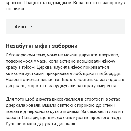
красою. Працюють над іміджем. Вона нікого ні заворожує
і не лякає.
Зміст
Незабутні міфи і заборони
Обговорюючи тему, чому не можна дарувати дзеркало,
повернемося у часи, коли активно асоціювали жіночу
красу з гріхом. Церква змусила жінок покриватися
кількома хустками, прикривають лоб, щоки і підборіддя.
Назовні стирчав тільки ніс. Тих, хто частенько заглядала в
дзеркало, жорстоко засуджували за втрату смирення.
Для того щоб дівчата виховувалися в строгості, в хатах
дзеркала ховали. Вішали світлою стороною до стіни і
подалі від червоного кута з іконами. За самовілля лаяли і
карали. Ясна річ, що в межах спілкування простого люду
було не можна дарувати дзеркало.