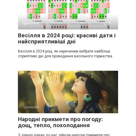
Прикмети
0
Весілля в 2024 році: красиві дати і
найсприятливіші дні
Весілля в 2024 році, як нареченим вибрати найбільш
сприятливі дні для проведення весільного торжества
Прикмети
0
Народні прикмети про погоду:
дощ, тепло, похолодання
З давніх-давен до нас дійшли народні прикмети про