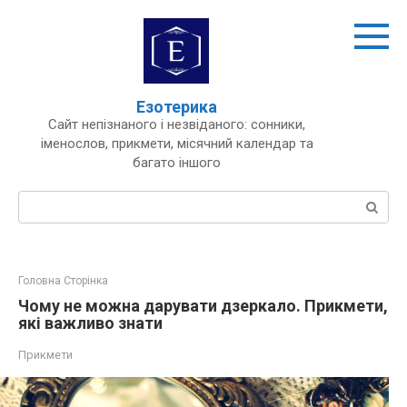
Перейти
до
вмісту
Езотерика
Сайт непізнаного і незвіданого: сонники,
іменослов, прикмети, місячний календар та
багато іншого
Пошук:
Головна Сторінка
Чому не можна дарувати дзеркало. Прикмети,
які важливо знати
Прикмети