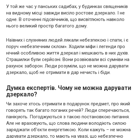
У той же час у панських садибах, у будинках священиків
на видному місці завжди висіло ростове дзеркало. І не
одне. В оточенні підсвічників, що висвітлюють навколо
нього великий простір багатого дому.
Наївних і слухняних людей лякали небезпекою і спати, і є
поруч «небезпечним склом». Ходили міфи і легенди про
нічний особливою життя дзеркал і мешкають в них духів.
Страшилки були серйозні. Вони розвіювали всі сумніви на
рахунок заборон. Люди розуміли, що не можна дарувати
дзеркало, щоб не отримати в дар нечисть і біди.
Думка експертів. Чому не можна дарувати
дзеркало?
Чи захоче хтось отримати в подарунок предмет, про який
говорять так багато поганих речей? Люди сперечаються,
панікують. Погоджуються з такою постановкою питання.
Але не враховують, що слова людини володіють силою
заряджати об’єкти енергетикою. Коли кажуть – не можна
дарувати дзеркало, то мають на увазі, що небезпечно