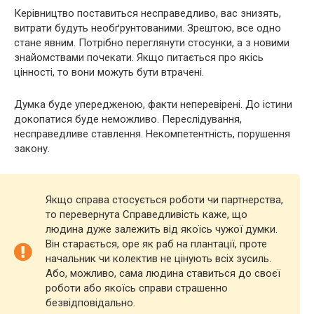
Керівництво поставиться несправедливо, вас знизять,
витрати будуть необґрунтованими. Зрештою, все одно
стане явним. Потрібно переглянути стосунки, а з новими
знайомствами почекати. Якщо питається про якісь
цінності, то вони можуть бути втрачені.
Думка буде упередженою, факти неперевірені. До істини
докопатися буде неможливо. Переслідування,
несправедливе ставлення. Некомпетентність, порушення
закону.
Якщо справа стосується роботи чи партнерства,
то перевернута Справедливість каже, що
людина дуже залежить від якоїсь чужої думки.
Він старається, оре як раб на плантації, проте
начальник чи колектив не цінують всіх зусиль.
Або, можливо, сама людина ставиться до своєї
роботи або якоїсь справи страшенно
безвідповідально.