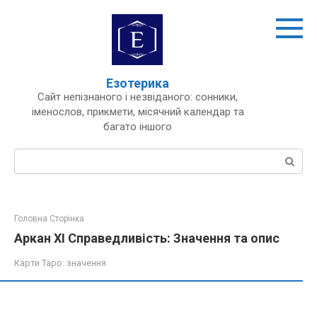
Перейти
до
вмісту
Езотерика
Сайт непізнаного і незвіданого: сонники,
іменослов, прикмети, місячний календар та
багато іншого
Пошук:
Головна Сторінка
Аркан XI Справедливість: Значення та опис
Карти Таро: значення