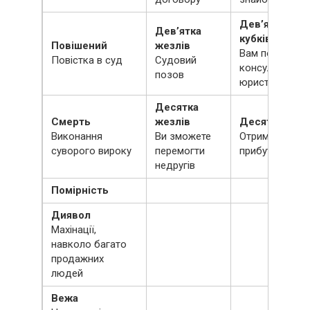
Дев’ятка
Дев’ятка
кубків
Повішений
жезлів
Вам потрібна
Повістка в суд
Судовий
консультація
позов
юриста
Десятка
Смерть
жезлів
Десятка кубк
Виконання
Ви зможете
Отримання
суворого вироку
перемогти
прибутку
недругів
Помірність
Диявол
Махінації,
навколо багато
продажних
людей
Вежа