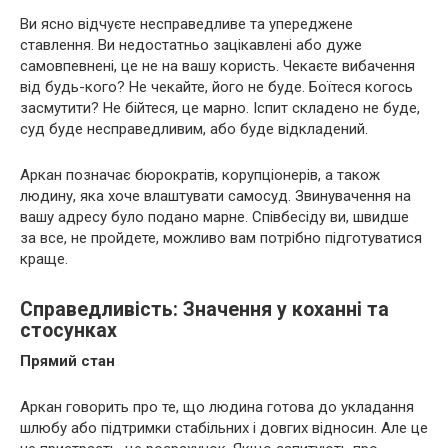
Ви ясно відчуєте несправедливе та упереджене
ставлення. Ви недостатньо зацікавлені або дуже
самовпевнені, це не на вашу користь. Чекаєте вибачення
від будь-кого? Не чекайте, його не буде. Боїтеся когось
засмутити? Не бійтеся, це марно. Іспит складено не буде,
суд буде несправедливим, або буде відкладений.
Аркан позначає бюрократів, корупціонерів, а також
людину, яка хоче влаштувати самосуд. Звинувачення на
вашу адресу було подано марне. Співбесіду ви, швидше
за все, не пройдете, можливо вам потрібно підготуватися
краще.
Справедливість: Значення у коханні та
стосунках
Прямий стан
Аркан говорить про те, що людина готова до укладання
шлюбу або підтримки стабільних і довгих відносин. Але це