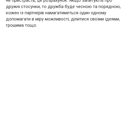
не пристрасть, це розрахунок. Якщо запитують про
дружні стосунки, то дружба буде чесною та порядною,
кожен із партнерів намагатиметься один одному
допомагати в міру можливості, ділитися своїми ідеями,
грошима тощо.