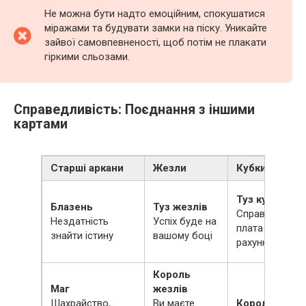
Не можна бути надто емоційним, спокушатися
міражами та будувати замки на піску. Уникайте
зайвої самовпевненості, щоб потім не плакати
гіркими сльозами.
Справедливість: Поєднання з іншими
картами
Старші аркани
Жезли
Кубки
Туз кубків
Блазень
Туз жезлів
Справедливіст
Нездатність
Успіх буде на
плата за
знайти істину
вашому боці
рахунками
Король
Маг
жезлів
Шахрайство,
Ви маєте
Король кубкі