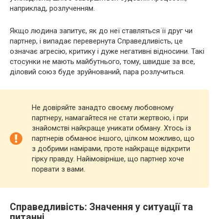
наприклад, розлученням.
Якщо людина запитує, як до неї ставляться її друг чи
партнер, і випадає перевернута Справедливість, це
означає агресію, критику і дуже негативні відносини. Такі
стосунки не мають майбутнього, тому, швидше за все,
діловий союз буде зруйнований, пара розлучиться.
Не довіряйте занадто своєму любовному
партнеру, намагайтеся не стати жертвою, і при
знайомстві найкраще уникати обману. Хтось із
партнерів обманює іншого, цілком можливо, що
з добрими намірами, проте найкраще відкрити
гірку правду. Найімовірніше, що партнер хоче
порвати з вами.
Справедливість: Значення у ситуації та
питанні