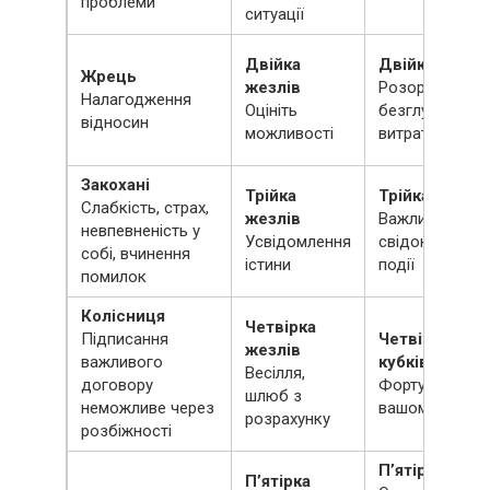
проблеми
ситуації
Двійка
Двійка кубків
Жрець
жезлів
Розорення,
Налагодження
Оцініть
безглузда
відносин
можливості
витрата гроше
Закохані
Трійка
Трійка кубків
Слабкість, страх,
жезлів
Важливий
невпевненість у
Усвідомлення
свідок якоїсь
собі, вчинення
істини
події
помилок
Колісниця
Четвірка
Підписання
Четвірка
жезлів
важливого
кубків
Весілля,
договору
Фортуна не на
шлюб з
неможливе через
вашому боці
розрахунку
розбіжності
П’ятірка кубк
П’ятірка