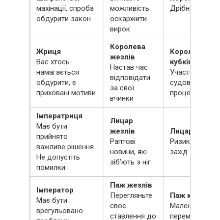
махінації, спроба
можливість
Дрібний гріх
обдурити закон
оскаржити
вирок
Королева
Жриця
Королева
жезлів
Вас хтось
кубків
Настав час
намагається
Участь у
відповідати
обдурити, є
судовому
за свої
приховані мотиви
процесі
вчинки
Імператриця
Лицар
Має бути
жезлів
Лицар кубків
прийнято
Раптові
Ризикований
важливе рішення.
новини, які
захід
Не допустіть
зіб’ють з ніг
помилки
Паж жезлів
Імператор
Перегляньте
Паж кубків
Має бути
своє
Маленька
врегульовано
ставлення до
перемога