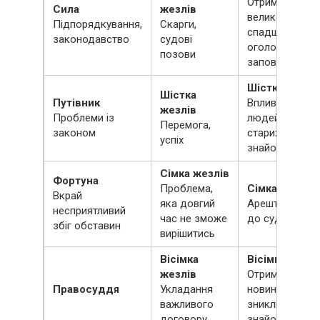
Отримання
Сила
жезлів
великої
Підпорядкування,
Скарги,
спадщини,
законодавство
судові
оголошення
позови
заповіту
Шістка кубків
Шістка
Путівник
Вплив на інших
жезлів
Проблеми із
людей, зустріч
Перемога,
законом
старих
успіх
знайомих
Сімка жезлів
Фортуна
Проблема,
Сімка кубків
Вкрай
яка довгий
Арешт, позов
несприятливий
час не зможе
до суду
збіг обставин
вирішитись
Вісімка
Вісімка кубкі
жезлів
Отримання
Правосуддя
Укладання
новин про
важливого
зниклих
договору
знайомих