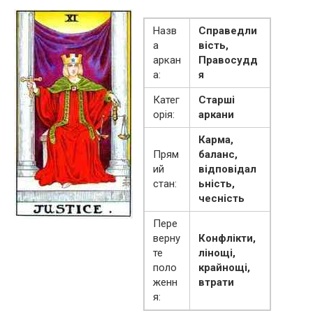
Назв
Справедли
а
вість,
аркан
Правосудд
а:
я
Катег
Старші
орія:
аркани
Карма,
Прям
баланс,
ий
відповідал
стан:
ьність,
чесність
Пере
верну
Конфлікти,
те
лінощі,
поло
крайнощі,
женн
втрати
я: