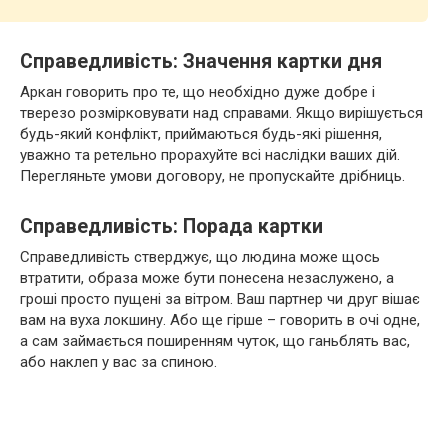
Справедливість: Значення картки дня
Аркан говорить про те, що необхідно дуже добре і
тверезо розмірковувати над справами. Якщо вирішується
будь-який конфлікт, приймаються будь-які рішення,
уважно та ретельно прорахуйте всі наслідки ваших дій.
Перегляньте умови договору, не пропускайте дрібниць.
Справедливість: Порада картки
Справедливість стверджує, що людина може щось
втратити, образа може бути понесена незаслужено, а
гроші просто пущені за вітром. Ваш партнер чи друг вішає
вам на вуха локшину. Або ще гірше – говорить в очі одне,
а сам займається поширенням чуток, що ганьблять вас,
або наклеп у вас за спиною.