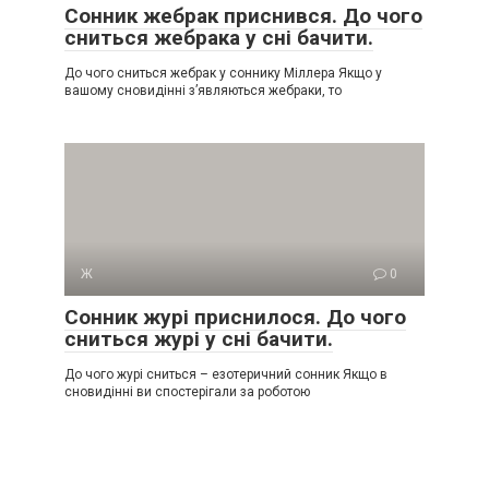
Сонник жебрак приснився. До чого
сниться жебрака у сні бачити.
До чого сниться жебрак у соннику Міллера Якщо у
вашому сновидінні з’являються жебраки, то
Ж
0
Сонник журі приснилося. До чого
сниться журі у сні бачити.
До чого журі сниться – езотеричний сонник Якщо в
сновидінні ви спостерігали за роботою