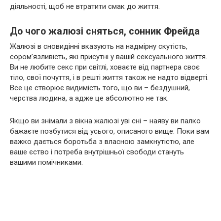
діяльності, щоб не втратити смак до життя.
До чого жалюзі сняться, сонник Фрейда
Жалюзі в сновидінні вказують на надмірну скутість,
сором’язливість, які присутні у вашій сексуального життя.
Ви не любите секс при світлі, ховаєте від партнера своє
тіло, свої почуття, і в решті життя також не надто відверті.
Все це створює видимість того, що ви – бездушний,
черства людина, а адже це абсолютно не так.
Якщо ви знімали з вікна жалюзі уві сні – наяву ви палко
бажаєте позбутися від усього, описаного вище. Поки вам
важко дається боротьба з власною замкнутістю, але
ваше єство і потреба внутрішньої свободи стануть
вашими помічниками.