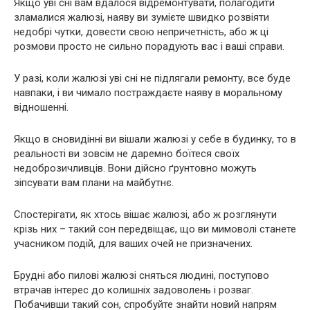
Якщо уві сні вам вдалося відремонтувати, полагодити
зламалися жалюзі, наяву ви зумієте швидко розвіяти
недобрі чутки, довести свою непричетність, або ж ці
розмови просто не сильно порадують вас і ваші справи.
У разі, коли жалюзі уві сні не підлягали ремонту, все буде
навпаки, і ви чимало постраждаєте наяву в моральному
відношенні.
Якщо в сновидінні ви вішали жалюзі у себе в будинку, то в
реальності ви зовсім не даремно боїтеся своїх
недоброзичливців. Вони дійсно ґрунтовно можуть
зіпсувати вам плани на майбутнє.
Спостерігати, як хтось вішає жалюзі, або ж розглянути
крізь них – такий сон передвіщає, що ви мимоволі станете
учасником подій, для ваших очей не призначених.
Брудні або пилові жалюзі сняться людині, поступово
втрачав інтерес до колишніх задоволень і розваг.
Побачивши такий сон, спробуйте знайти новий напрям