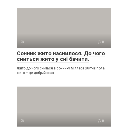
Ж
0
Сонник жито наснилося. До чого
сниться жито у сні бачити.
Жито до чого сниться в соннику Міллера Житнє поле,
жито – це добрий знак
Ж
0