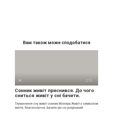
Вам також може сподобатися
Ж
0
Сонник живіт приснився. До чого
сниться живіт у сні бачити.
Тлумачення сну живіт сонник Міллера Живіт є символом
життя, благополуччя. Бачити уві сні розрізаний