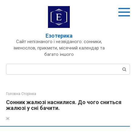
Перейти
до
вмісту
Езотерика
Сайт непізнаного і незвіданого: сонники,
іменослов, прикмети, місячний календар та
багато іншого
Пошук:
Головна Сторінка
Сонник жалюзі наснилися. До чого сниться
жалюзі у сні бачити.
Ж