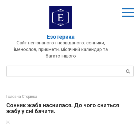
Перейти
до
вмісту
Езотерика
Сайт непізнаного і незвіданого: сонники,
іменослов, прикмети, місячний календар та
багато іншого
Пошук:
Головна Сторінка
Сонник жаба наснилася. До чого сниться
жабу у сні бачити.
Ж