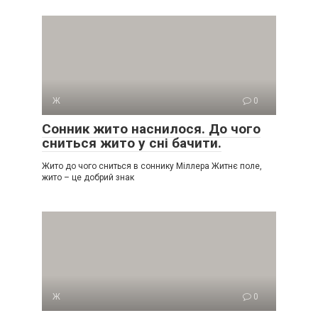
Ж
0
Сонник жито наснилося. До чого
сниться жито у сні бачити.
Жито до чого сниться в соннику Міллера Житнє поле,
жито – це добрий знак
Ж
0