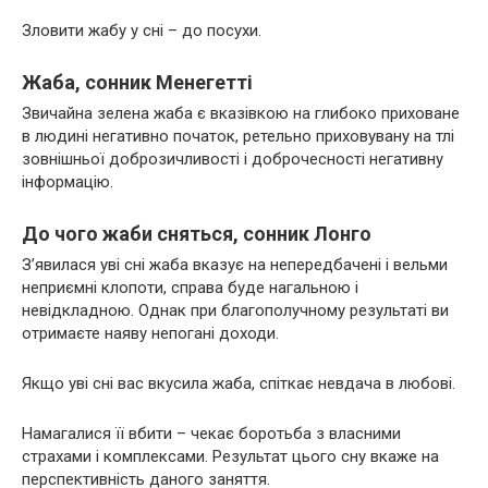
Зловити жабу у сні – до посухи.
Жаба, сонник Менегетті
Звичайна зелена жаба є вказівкою на глибоко приховане
в людині негативно початок, ретельно приховувану на тлі
зовнішньої доброзичливості і доброчесності негативну
інформацію.
До чого жаби сняться, сонник Лонго
З’явилася уві сні жаба вказує на непередбачені і вельми
неприємні клопоти, справа буде нагальною і
невідкладною. Однак при благополучному результаті ви
отримаєте наяву непогані доходи.
Якщо уві сні вас вкусила жаба, спіткає невдача в любові.
Намагалися її вбити – чекає боротьба з власними
страхами і комплексами. Результат цього сну вкаже на
перспективність даного заняття.