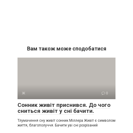
Вам також може сподобатися
Ж
0
Сонник живіт приснився. До чого
сниться живіт у сні бачити.
Тлумачення сну живіт сонник Міллера Живіт є символом
життя, благополуччя. Бачити уві сні розрізаний