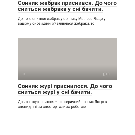
Сонник жебрак приснився. До чого
сниться жебрака у сні бачити.
До чого сниться жебрак у соннику Міллера Якщо у
вашому сновидінні з’являються жебраки, то
Ж
0
Сонник журі приснилося. До чого
сниться журі у сні бачити.
До чого журі сниться – езотеричний сонник Якщо в
сновидінні ви спостерігали за роботою