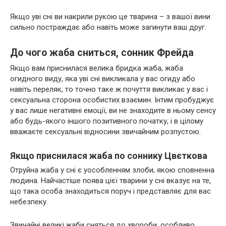
Якщо уві сні ви накрили рукою це тварина – з вашої вини
сильно постраждає або навіть може загинути ваш друг.
До чого жаба сниться, сонник Фрейда
Якщо вам приснилася велика бридка жаба, жаба
огидного виду, яка уві сні викликала у вас огиду або
навіть переляк, то точно таке ж почуття викликає у вас і
сексуальна сторона особистих взаємин. Інтим пробуджує
у вас лише негативні емоції, ви не знаходите в ньому сенсу
або будь-якого іншого позитивного початку, і в цілому
вважаєте сексуальні відносини звичайним розпустою.
Якщо приснилася жаба по соннику Цвєткова
Отруйна жаба у сні є уособленням злоби, якою сповненна
людина. Найчастіше поява цієї тварини у сні вказує на те,
що така особа знаходиться поруч і представляє для вас
небезпеку.
Звичайні великі жаби сняться до хвороби, особливо,