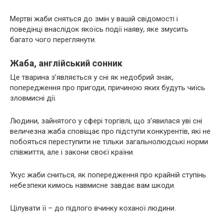
Мертві жаби сняться до змін у вашій свідомості і
поведінці внаслідок якоїсь події наяву, яке змусить
багато чого переглянути.
Жаба, англійський сонник
Це тварина з’являється у сні як недобрий знак,
попередження про пригоди, причиною яких будуть чиїсь
зловмисні дії.
Людини, зайнятого у сфері торгівлі, що з’явилася уві сні
величезна жаба сповіщає про підступи конкурентів, які не
побояться переступити не тільки загальнолюдські норми
співжиття, але і закони своєї країни.
Укус жаби сниться, як попередження про крайній ступінь
небезпеки кимось навмисне завдає вам шкоди.
Цілувати її – до підлого вчинку коханої людини.