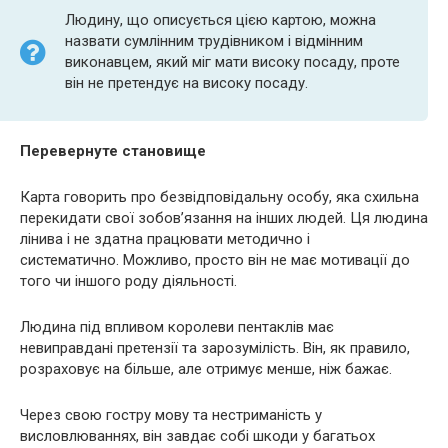
Людину, що описується цією картою, можна
назвати сумлінним трудівником і відмінним
виконавцем, який міг мати високу посаду, проте
він не претендує на високу посаду.
Перевернуте становище
Карта говорить про безвідповідальну особу, яка схильна
перекидати свої зобов’язання на інших людей. Ця людина
лінива і не здатна працювати методично і
систематично. Можливо, просто він не має мотивації до
того чи іншого роду діяльності.
Людина під впливом королеви пентаклів має
невиправдані претензії та зарозумілість. Він, як правило,
розраховує на більше, але отримує менше, ніж бажає.
Через свою гостру мову та нестриманість у
висловлюваннях, він завдає собі шкоди у багатьох