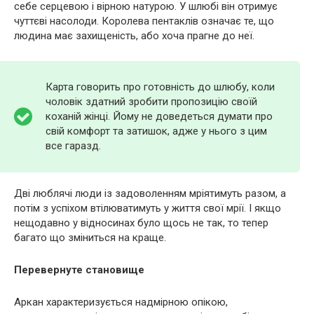
себе серцевою і вірною натурою. У шлюбі він отримує
чуттєві насолоди. Королева пентаклів означає те, що
людина має захищеність, або хоча прагне до неї.
Карта говорить про готовність до шлюбу, коли
чоловік здатний зробити пропозицію своїй
коханій жінці. Йому не доведеться думати про
свій комфорт та затишок, адже у нього з цим
все гаразд.
Дві люблячі люди із задоволенням мріятимуть разом, а
потім з успіхом втілюватимуть у життя свої мрії. І якщо
нещодавно у відносинах було щось не так, то тепер
багато що зміниться на краще.
Перевернуте становище
Аркан характеризується надмірною опікою,