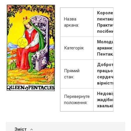
Королева
Назва
пентаклів,
аркана:
Практичний
посібник
Молодші
Категорія:
аркани:
Пентаклі
Доброта,
Прямий
працьовитість,
стан:
сердечність,
вірність
Недовірливість
Перевернуте
жадібність,
положення:
хвалькість
Зміст