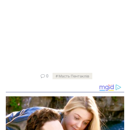
0
Масть Пентаклів