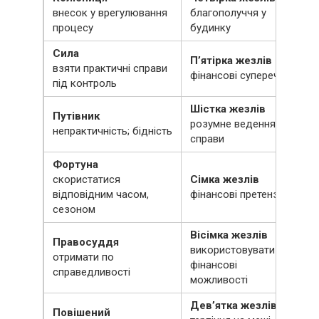
внесок у врегулювання
благополуччя у
процесу
будинку
Сила
П’ятірка жезлів
взяти практичні справи
фінансові суперечки
під контроль
Шістка жезлів
Путівник
розумне ведення
непрактичність; бідність
справи
Фортуна
скористатися
Сімка жезлів
відповідним часом,
фінансові претензії
сезоном
Вісімка жезлів
Правосуддя
використовувати
отримати по
фінансові
справедливості
можливості
Дев’ятка жезлів
Повішений