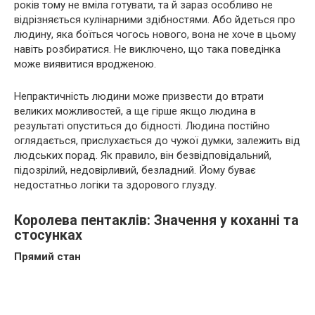
років тому не вміла готувати, та й зараз особливо не
відрізняється кулінарними здібностями. Або йдеться про
людину, яка боїться чогось нового, вона не хоче в цьому
навіть розбиратися. Не виключено, що така поведінка
може виявитися вродженою.
Непрактичність людини може призвести до втрати
великих можливостей, а ще гірше якщо людина в
результаті опуститься до бідності. Людина постійно
оглядається, прислухається до чужої думки, залежить від
людських порад. Як правило, він безвідповідальний,
підозрілий, недовірливий, безладний. Йому буває
недостатньо логіки та здорового глузду.
Королева пентаклів: Значення у коханні та
стосунках
Прямий стан