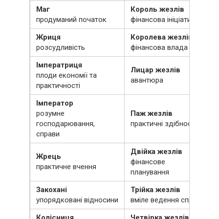
Маг
Король жезлів
продуманий початок
фінансова ініціатива
Жриця
Королева жезлів
розсудливість
фінансова влада
Імператриця
Лицар жезлів
плоди економії та
авантюра
практичності
Імператор
розумне
Паж жезлів
господарювання,
практичні здібності
справи
Двійка жезлів
Жрець
фінансове
практичне вчення
планування
Закохані
Трійка жезлів
упорядковані відносини
вміле ведення справ
Колісниця
Четвірка жезлів