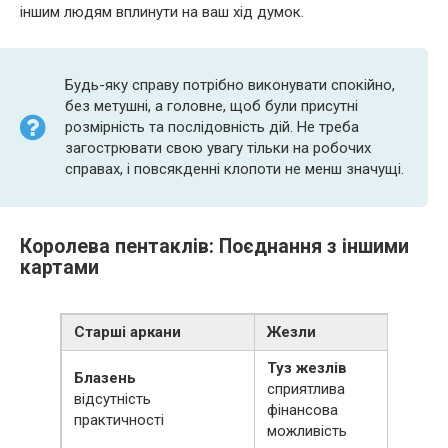
іншим людям вплинути на ваш хід думок.
Будь-яку справу потрібно виконувати спокійно,
без метушні, а головне, щоб були присутні
розмірність та послідовність дій. Не треба
загострювати свою увагу тільки на робочих
справах, і повсякденні клопоти не менш значущі.
Королева пентаклів: Поєднання з іншими
картами
Старші аркани
Жезли
К
Туз жезлів
Блазень
сприятлива
відсутність
фінансова
практичності
можливість