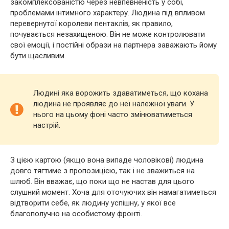
закомплексованістю через невпевненість у собі,
проблемами інтимного характеру. Людина під впливом
перевернутої королеви пентаклів, як правило,
почувається незахищеною. Він не може контролювати
свої емоції, і постійні образи на партнера заважають йому
бути щасливим.
Людині яка ворожить здаватиметься, що кохана
людина не проявляє до неї належної уваги. У
нього на цьому фоні часто змінюватиметься
настрій.
З цією картою (якщо вона випаде чоловікові) людина
довго тягтиме з пропозицією, так і не зважиться на
шлюб. Він вважає, що поки що не настав для цього
слушний момент. Хоча для оточуючих він намагатиметься
відтворити себе, як людину успішну, у якої все
благополучно на особистому фронті.