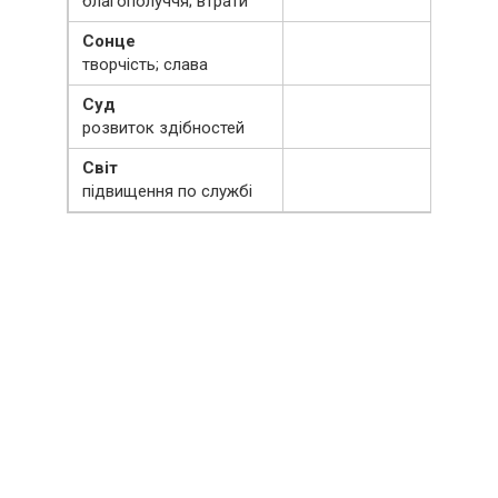
благополуччя; втрати
Сонце
творчість; слава
Суд
розвиток здібностей
Світ
підвищення по службі