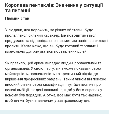
Королева пентаклів: Значення у ситуації
та питанні
Прямий стан
У людини, яка ворожить, за різних обставин буде
проявлятися сильний характер. Він поводитиметься
продумано та відповідально, візьметься навіть за складні
проекти. Карта каже, що він буде готовий терпляче і
планомірно дотримуватися поставлених цілей.
Як правило, цей аркан випадає людині розважливій та
організованій. У свою чергу, він зможе показати свою
майстерність, проникливість та креативний підхід до
вирішення професійних завдань. Таким чином він покаже
високий рівень своєї кваліфікації. І тут йдеться не про
великі амбіції, людині важливіше, щоб у його справах у
всьому був порядок. А отже, все має бути так надійно,
щоб він міг бути впевненим у завтрашньому дні.