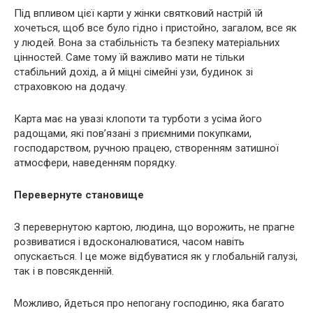
Під впливом цієї карти у жінки святковий настрій їй
хочеться, щоб все було гідно і пристойно, загалом, все як
у людей. Вона за стабільність та безпеку матеріальних
цінностей. Саме тому їй важливо мати не тільки
стабільний дохід, а й міцні сімейні узи, будинок зі
страховкою на додачу.
Карта має на увазі клопоти та турботи з усіма його
радощами, які пов’язані з приємними покупками,
господарством, ручною працею, створенням затишної
атмосфери, наведенням порядку.
Перевернуте становище
З перевернутою картою, людина, що ворожить, не прагне
розвиватися і вдосконалюватися, часом навіть
опускається. І це може відбуватися як у глобальній галузі,
так і в повсякденній.
Можливо, йдеться про непогану господиню, яка багато