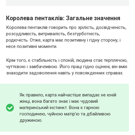
Королева пентаклів: Загальне значення
Королева пентаклів говорить про зрілість, досвідченість,
розсудливість, витривалість, безтурботність,
родючість. Отже, карта має позитивну і гідну сторону, і
несе позитивні моменти.
Крім того, є стабільність і спокій, людина стає терплячою,
чуттєвою і завбачливою. Його праці гідно оцінені, він вміє
знаходити задоволення навіть у повсякденних справах.
Як правило, карта найчастіше випадає не юній
жінці, вона багато знає і має чудовий
материнський інстинкт. Вона є гарною
господинею, чуйною матір’ю та дбайливою
дружиною.