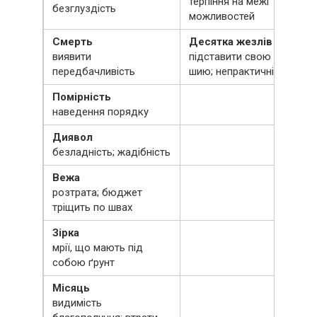
терпіння на межі
безглуздість
можливостей
Смерть
Десятка жезлів
виявити
підставити свою
передбачливість
шию; непрактичність
Помірність
наведення порядку
Диявол
безладність; жадібність
Вежа
розтрата; бюджет
тріщить по швах
Зірка
мрії, що мають під
собою ґрунт
Місяць
видимість