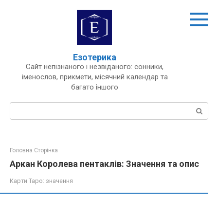
Перейти
до
вмісту
Езотерика
Сайт непізнаного і незвіданого: сонники,
іменослов, прикмети, місячний календар та
багато іншого
Пошук:
Головна Сторінка
Аркан Королева пентаклів: Значення та опис
Карти Таро: значення