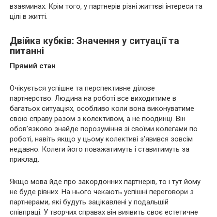
взаєминах. Крім того, у партнерів різні життєві інтереси та
цілі в житті.
Двійка кубків: Значення у ситуації та
питанні
Прямий стан
Очікується успішне та перспективне ділове
партнерство. Людина на роботі все виходитиме в
багатьох ситуаціях, особливо коли вона виконуватиме
свою справу разом з колективом, а не поодинці. Він
обов’язково знайде порозуміння зі своїми колегами по
роботі, навіть якщо у цьому колективі з’явився зовсім
недавно. Колеги його поважатимуть і ставитимуть за
приклад.
Якщо мова йде про закордонних партнерів, то і тут йому
не буде рівних. На нього чекають успішні переговори з
партнерами, які будуть зацікавлені у подальшій
співпраці. У творчих справах він виявить своє естетичне