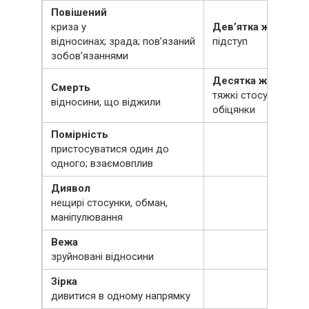
Повішений
криза у
Дев’ятка жезлів
відносинах; зрада; пов’язаний
підступ
зобов’язаннями
Десятка жезлів
Смерть
тяжкі стосунки; нев
відносини, що віджили
обіцянки
Помірність
пристосуватися один до
одного; взаємовплив
Диявол
нещирі стосунки, обман,
маніпулювання
Вежа
зруйновані відносини
Зірка
дивитися в одному напрямку