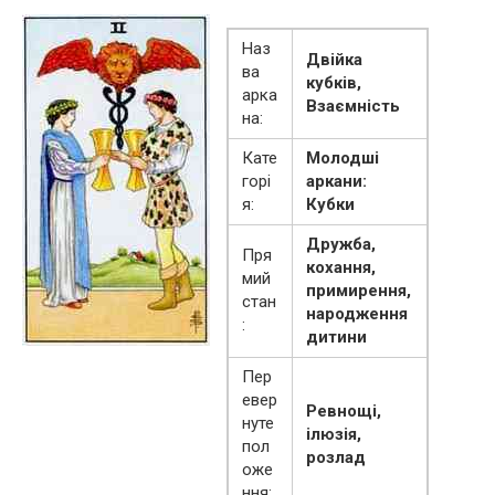
Наз
Двійка
ва
кубків,
арка
Взаємність
на:
Кате
Молодші
горі
аркани:
я:
Кубки
Дружба,
Пря
кохання,
мий
примирення,
стан
народження
:
дитини
Пер
евер
Ревнощі,
нуте
ілюзія,
пол
розлад
оже
ння: