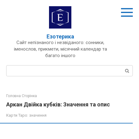
Перейти
до
вмісту
Езотерика
Сайт непізнаного і незвіданого: сонники,
іменослов, прикмети, місячний календар та
багато іншого
Пошук:
Головна Сторінка
Аркан Двійка кубків: Значення та опис
Карти Таро: значення