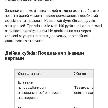
Завдяки допомозі інших людей людина досягає багато
чого, і в даний момент її цілеспрямованість і особистий
досвід не такі важливі. Краще хай буде більше друзів,
аніж грошей. Прислів’я: «Не май 100 рублів…» і до сьогодні
залишається актуальним. Не дивіться на світ через
«рожеві окуляри», є ризик для успіху, професійної
діяльності та стосунків.
Двійка кубків: Поєднання з іншими
картами
Старші аркани
Жезли
Блазень
непередбачувані
Туз жезлів
відносини; необов’язкове
спільні плани на ма
партнерство