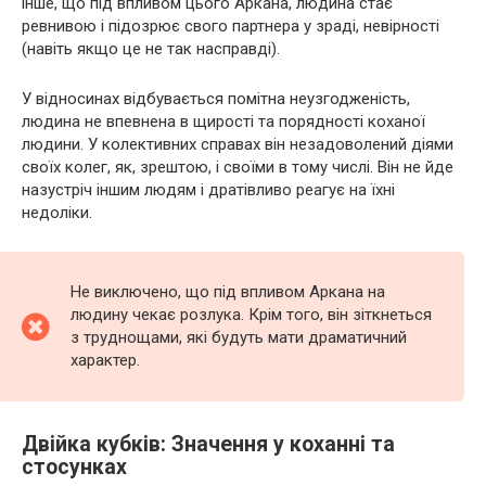
інше, що під впливом цього Аркана, людина стає
ревнивою і підозрює свого партнера у зраді, невірності
(навіть якщо це не так насправді).
У відносинах відбувається помітна неузгодженість,
людина не впевнена в щирості та порядності коханої
людини. У колективних справах він незадоволений діями
своїх колег, як, зрештою, і своїми в тому числі. Він не йде
назустріч іншим людям і дратівливо реагує на їхні
недоліки.
Не виключено, що під впливом Аркана на
людину чекає розлука. Крім того, він зіткнеться
з труднощами, які будуть мати драматичний
характер.
Двійка кубків: Значення у коханні та
стосунках