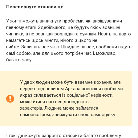
Перевернуте становище
У житті можуть виникнути проблеми, які вирішуваними
певному етапі. Здебільшого, це будуть якісь зовнішні
чинники, а не зовнішні розлади та сумніви. Навіть не варто
намагатись щось міняти, нічого з цього не
вийде. Залишіть все як є. Швидше за все, проблеми підуть
самі собою, але для цього потрібен час і, можливо,
багато часу.
У двох людей може бути взаємне кохання, але
нерідко під впливом Аркана зовнішня проблема
якраз складається із соціальної нерівності,
може йтися про невідповідність
характерів. Людина може займатися
самоаналізом, занижувати свою самооцінку.
І такі дії можуть запросто створити багато проблем у