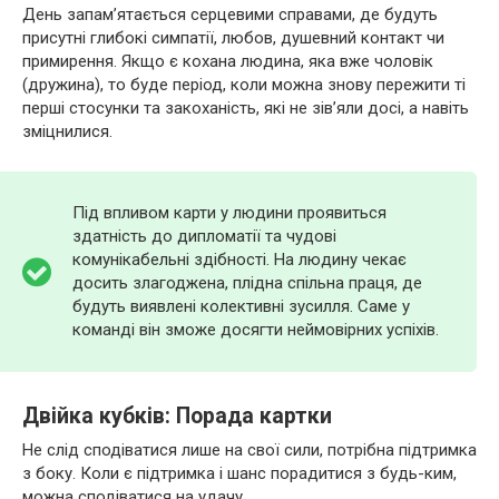
День запам’ятається серцевими справами, де будуть
присутні глибокі симпатії, любов, душевний контакт чи
примирення. Якщо є кохана людина, яка вже чоловік
(дружина), то буде період, коли можна знову пережити ті
перші стосунки та закоханість, які не зів’яли досі, а навіть
зміцнилися.
Під впливом карти у людини проявиться
здатність до дипломатії та чудові
комунікабельні здібності. На людину чекає
досить злагоджена, плідна спільна праця, де
будуть виявлені колективні зусилля. Саме у
команді він зможе досягти неймовірних успіхів.
Двійка кубків: Порада картки
Не слід сподіватися лише на свої сили, потрібна підтримка
з боку. Коли є підтримка і шанс порадитися з будь-ким,
можна сподіватися на удачу.