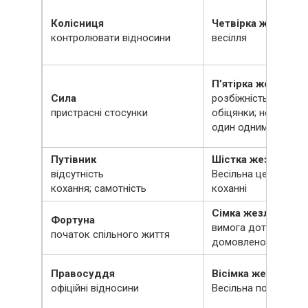
Колісниця
Четвірка жезлів
контролювати відносини
весілля
П’ятірка жезлів
Сила
розбіжність; сварка
пристрасні стосунки
обіцянки; невдовол
один одним
Путівник
Шістка жезлів
відсутність
Весільна церемонія; 
кохання; самотність
коханні
Сімка жезлів
Фортуна
вимога дотримуват
початок спільного життя
домовленостей
Правосуддя
Вісімка жезлів
офіційні відносини
Весільна подорож