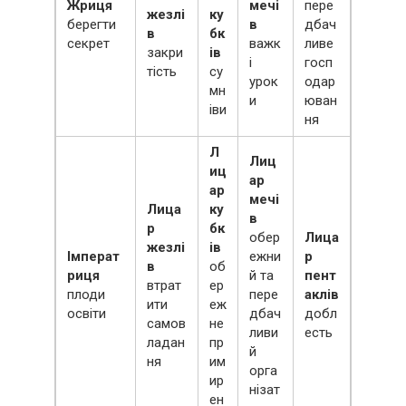
Жриця
мечі
пере
жезлі
ку
берегти
в
дбач
в
бк
секрет
важк
ливе
закри
ів
і
госп
тість
су
урок
одар
мн
и
юван
іви
ня
Л
Лиц
иц
ар
ар
мечі
Лица
ку
в
р
бк
обер
Лица
жезлі
ів
Імперат
ежни
р
в
об
риця
й та
пент
втрат
ер
плоди
пере
аклів
ити
еж
освіти
дбач
добл
самов
не
ливи
есть
ладан
пр
й
ня
им
орга
ир
нізат
ен