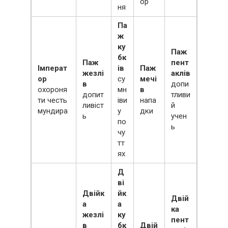
ор
ня
Па
ж
ку
Паж
бк
Паж
пент
Імперат
ів
Паж
жезлі
аклів
ор
су
мечі
в
допи
охороня
мн
в
допит
тливи
ти честь
іви
напа
ливіст
й
мундира
у
дки
ь
учен
по
ь
чу
тт
ях
Д
ві
Двійк
йк
Двій
а
а
ка
жезлі
ку
пент
в
бк
Двій