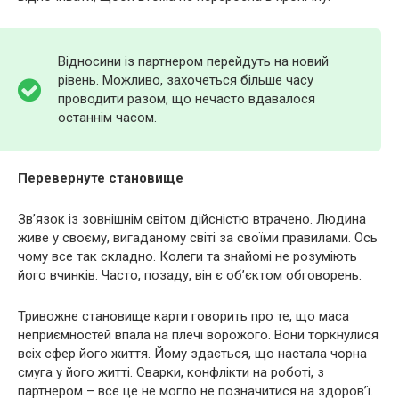
Відносини із партнером перейдуть на новий
рівень. Можливо, захочеться більше часу
проводити разом, що нечасто вдавалося
останнім часом.
Перевернуте становище
Зв’язок із зовнішнім світом дійсністю втрачено. Людина
живе у своєму, вигаданому світі за своїми правилами. Ось
чому все так складно. Колеги та знайомі не розуміють
його вчинків. Часто, позаду, він є об’єктом обговорень.
Тривожне становище карти говорить про те, що маса
неприємностей впала на плечі ворожого. Вони торкнулися
всіх сфер його життя. Йому здається, що настала чорна
смуга у його житті. Сварки, конфлікти на роботі, з
партнером – все це не могло не позначитися на здоров’ї.