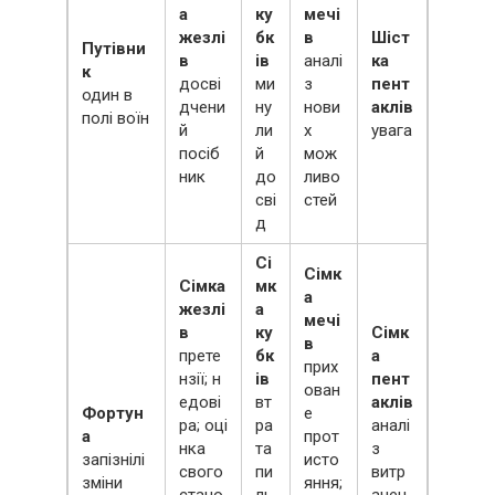
а
ку
мечі
жезлі
бк
в
Шіст
Путівни
в
ів
аналі
ка
к
досві
ми
з
пент
один в
дчени
ну
нови
аклів
полі воїн
й
ли
х
увага
посіб
й
мож
ник
до
ливо
сві
стей
д
Сі
Сімк
Сімка
мк
а
жезлі
а
мечі
в
ку
Сімк
в
прете
бк
а
прих
нзії; н
ів
пент
ован
едові
вт
аклів
Фортун
е
ра; оці
ра
аналі
а
прот
нка
та
з
запізнілі
исто
свого
пи
витр
зміни
яння;