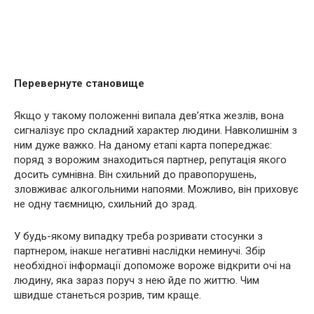
Перевернуте становище
Якщо у такому положенні випала дев’ятка жезлів, вона
сигналізує про складний характер людини. Навколишнім з
ним дуже важко. На даному етапі карта попереджає:
поряд з ворожим знаходиться партнер, репутація якого
досить сумнівна. Він схильний до правопорушень,
зловживає алкогольними напоями. Можливо, він приховує
не одну таємницю, схильний до зрад.
У будь-якому випадку треба розривати стосунки з
партнером, інакше негативні наслідки неминучі. Збір
необхідної інформації допоможе вороже відкрити очі на
людину, яка зараз поруч з нею йде по життю. Чим
швидше станеться розрив, тим краще.