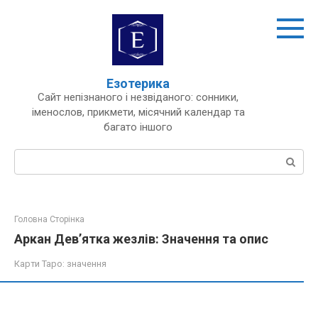
Перейти
до
вмісту
Езотерика
Сайт непізнаного і незвіданого: сонники,
іменослов, прикмети, місячний календар та
багато іншого
Пошук:
Головна Сторінка
Аркан Дев’ятка жезлів: Значення та опис
Карти Таро: значення