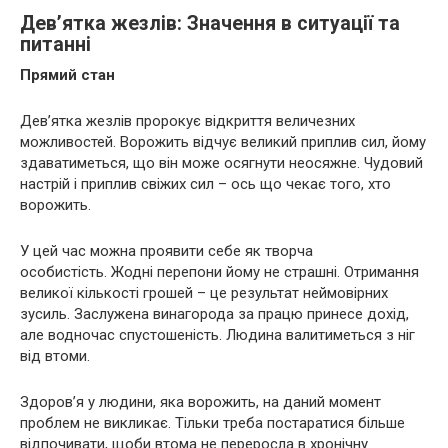
Дев’ятка жезлів: Значення в ситуації та
питанні
Прямий стан
Дев’ятка жезлів пророкує відкриття величезних
можливостей. Ворожить відчує великий приплив сил, йому
здаватиметься, що він може осягнути неосяжне. Чудовий
настрій і приплив свіжих сил – ось що чекає того, хто
ворожить.
У цей час можна проявити себе як творча
особистість. Жодні перепони йому не страшні. Отримання
великої кількості грошей – це результат неймовірних
зусиль. Заслужена винагорода за працю принесе дохід,
але водночас спустошеність. Людина валитиметься з ніг
від втоми.
Здоров’я у людини, яка ворожить, на даний момент
проблем не викликає. Тільки треба постаратися більше
відпочивати, щоби втома не переросла в хронічну.