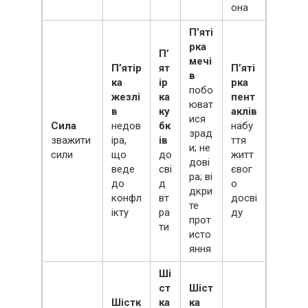
она
П’яті
рка
П’
мечі
П’ятір
ят
П’яті
в
ка
ір
рка
побо
жезлі
ка
пент
юват
в
ку
аклів
ися
Сила
недов
бк
набу
зрад
зважити
іра,
ів
ття
и; не
сили
що
до
житт
дові
веде
сві
євог
ра; ві
до
д
о
дкри
конфл
вт
досві
те
ікту
ра
ду
прот
ти
исто
яння
Ші
ст
Шіст
Шістк
ка
ка