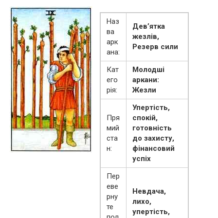
Наз
Дев’ятка
ва
жезлів,
арк
Резерв сили
ана:
Кат
Молодші
его
аркани:
рія:
Жезли
Упертість,
Пря
спокій,
мий
готовність
ста
до захисту,
н:
фінансовий
успіх
Пер
еве
Невдача,
рну
лихо,
те
упертість,
пол