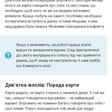
Дев’ятка жезлів попереджає ворожого: сьогодні нікому
нічого не варто говорити про себе та свої плани. Це
необхідно, щоб ніхто не міг на людину негативно
вплинути. Краще побути на самоті. Особливо необхідно
остерігатися вступати в діалог із тими людьми, з ким
нещодавно була сварка. Можливе повторення конфлікту.
Якщо є можливість, на роботі краще взяти
відгул та залишитися вдома. Слід прислухатися
до свого внутрішнього голосу під час прийняття
рішень, щоб знову не наступити на ті самі граблі,
що й минулого разу.
Дев’ятка жезлів: Порада карти
Карта радить: не варто стукати у зачинені двері. У той же
час, сильно поводитися відчужено – не найкращий
варіант. Ворожить не повинен багато говорити про себе і
свої плани. Поруч знаходиться той, який дає мудрі