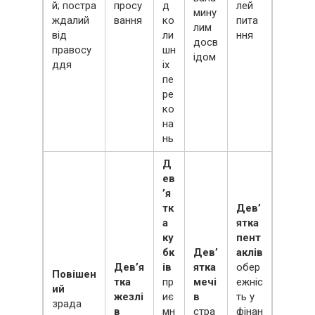
й; постра
просу
д
лей
мину
ждалий
вання
ко
пита
лим
від
ли
ння
досв
правосу
шн
ідом
ддя
іх
пе
ре
ко
на
нь
Д
ев
’я
тк
Дев’
а
ятка
ку
пент
бк
Дев’
аклів
Дев’я
ів
ятка
обер
Повішен
тка
пр
мечі
ежніс
ий
жезлі
иє
в
ть у
зрада
в
мн
стра
фінан