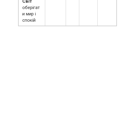
Світ
оберігат
и мир і
спокій