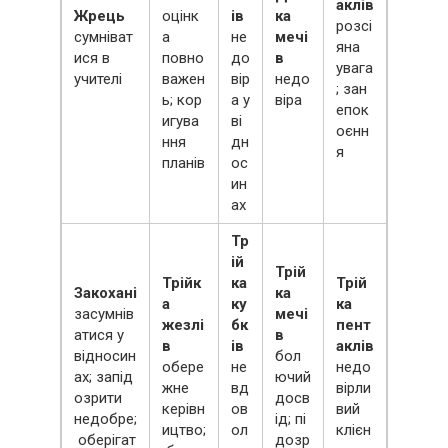
аклів
Жрець
оцінк
ів
ка
розсі
сумніват
а
не
мечі
яна
ися в
повно
до
в
увага
учителі
важен
вір
недо
; зан
ь; кор
а у
віра
епок
игува
ві
оєнн
ння
дн
я
планів
ос
ин
ах
Тр
ій
Трій
Трійк
ка
Трій
Закохані
ка
а
ку
ка
засумнів
мечі
жезлі
бк
пент
атися у
в
в
ів
аклів
відносин
бол
обере
не
недо
ах; запід
ючий
жне
вд
вірли
озрити
досв
керівн
ов
вий
недобре;
ід; пі
ицтво;
ол
клієн
оберігат
дозр