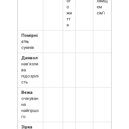
ог
овищ
о
ем
жи
сім’ї
тт
я
Помірні
сть
сумнів
Диявол
нав’язли
ва
підозрілі
сть
Вежа
очікуван
ня
найгіршо
го
Зірка