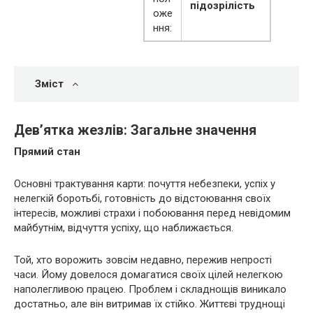
підозрілість
оже
ння:
Зміст
Дев’ятка жезлів: Загальне значення
Прямий стан
Основні трактування карти: почуття небезпеки, успіх у
нелегкій боротьбі, готовність до відстоювання своїх
інтересів, можливі страхи і побоювання перед невідомим
майбутнім, відчуття успіху, що наближається.
Той, хто ворожить зовсім недавно, пережив непрості
часи. Йому довелося домагатися своїх цілей нелегкою
наполегливою працею. Проблем і складнощів виникало
достатньо, але він витримав їх стійко. Життєві труднощі