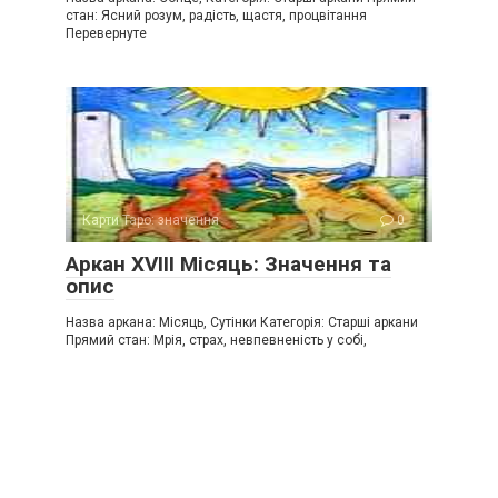
стан: Ясний розум, радість, щастя, процвітання
Перевернуте
Карти Таро: значення
0
Аркан XVIII Місяць: Значення та
опис
Назва аркана: Місяць, Сутінки Категорія: Старші аркани
Прямий стан: Мрія, страх, невпевненість у собі,