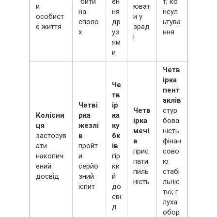
бити
ен
т; ко
и
юват
на
ня
нсул
особист
и у
споло
др
ьтува
е життя
зрад
х
уз
ння
і
ям
и
Четв
ірка
Че
пент
тв
аклів
Четві
ір
Четв
стур
Колісни
рка
ка
ірка
бова
ця
жезлі
ку
мечі
ність
застосув
в
бк
в
фінан
ати
пройт
ів
прис
сово
накопич
и
гір
пати
ю
ений
серйо
ки
пиль
стабі
досвід
зний
й
ність
льніс
іспит
до
тю; г
сві
луха
д
обор