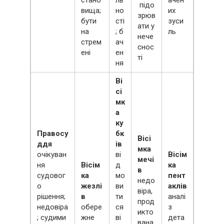
стано
ль
ачен
підо
вища;
но
их
зрюв
бути
сті
зуси
ати у
на
; б
ль
нече
стрем
ач
снос
ені
ен
ті
ня
Ві
сі
мк
а
ку
Правосу
бк
Вісі
ддя
ів
мка
очікуван
ві
Вісім
мечі
ня
Вісім
д
ка
в
судовог
ка
мо
пент
недо
о
жезлі
ви
аклів
віра,
рішення;
в
ти
аналі
прод
недовіра
обере
ся
з
икто
; судими
жне
ві
дета
вана