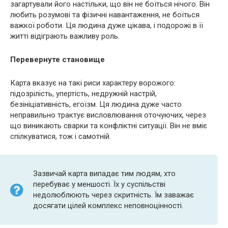
загартували його настільки, що він не боїться нічого. Він
любить розумові та фізичні навантаження, не боїться
важкої роботи. Ця людина дуже цікава, і подорожі в її
житті відіграють важливу роль.
Перевернуте становище
Карта вказує на такі риси характеру ворожого:
підозрілість, упертість, недружній настрій,
безініціативність, егоїзм. Ця людина дуже часто
неправильно трактує висловлювання оточуючих, через
що виникають сварки та конфліктні ситуації. Він не вміє
спілкуватися, тож і самотній.
Зазвичай карта випадає тим людям, хто
перебуває у меншості. Їх у суспільстві
недолюблюють через скритність. Їм заважає
досягати цілей комплекс неповноцінності.