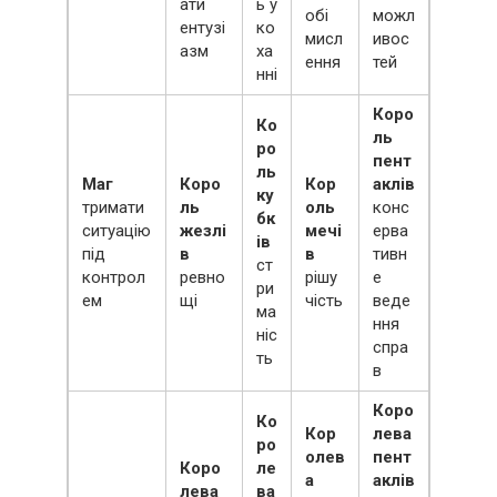
ати
ь у
обі
можл
ентузі
ко
мисл
ивос
азм
ха
ення
тей
нні
Коро
Ко
ль
ро
пент
ль
Маг
Коро
Кор
аклів
ку
тримати
ль
оль
конс
бк
ситуацію
жезлі
мечі
ерва
ів
під
в
в
тивн
ст
контрол
ревно
рішу
е
ри
ем
щі
чість
веде
ма
ння
ніс
спра
ть
в
Коро
Ко
Кор
лева
ро
олев
пент
Коро
ле
а
аклів
лева
ва