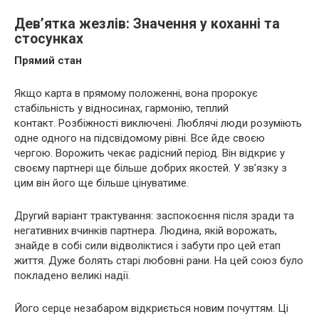
Дев’ятка жезлів: Значення у коханні та
стосунках
Прямий стан
Якщо карта в прямому положенні, вона пророкує
стабільність у відносинах, гармонію, теплий
контакт. Розбіжності виключені. Люблячі люди розуміють
одне одного на підсвідомому рівні. Все йде своєю
чергою. Ворожить чекає радісний період. Він відкриє у
своєму партнері ще більше добрих якостей. У зв’язку з
цим він його ще більше цінуватиме.
Другий варіант трактування: заспокоєння після зради та
негативних вчинків партнера. Людина, якій ворожать,
знайде в собі сили відволіктися і забути про цей етап
життя. Дуже болять старі любовні рани. На цей союз було
покладено великі надії.
Його серце незабаром відкриється новим почуттям. Ці