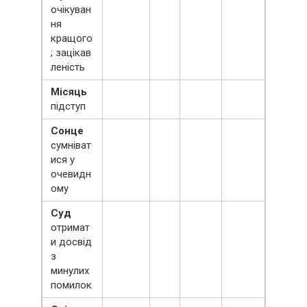
очікуван
ня
кращого
; зацікав
леність
Місяць
підступ
Сонце
сумніват
ися у
очевидн
ому
Суд
отримат
и досвід
з
минулих
помилок