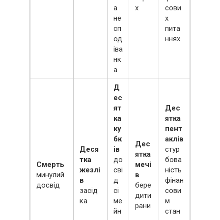
а
х
сови
не
х
сп
пита
од
ннях
іва
нк
а
Д
ес
ят
Дес
ка
ятка
ку
пент
бк
аклів
Дес
Деся
ів
стур
ятка
тка
до
бова
Смерть
мечі
жезлі
сві
ність
минулий
в
в
д
фінан
досвід
бере
засід
сі
сови
дити
ка
ме
м
рани
йн
стан