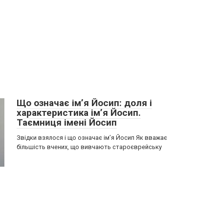
Що означає ім’я Йосип: доля і
характеристика ім’я Йосип.
Таємниця імені Йосип
Звідки взялося і що означає ім’я Йосип Як вважає
більшість вчених, що вивчають староєврейську