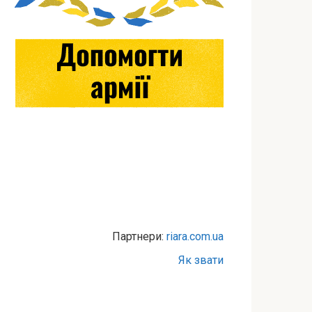
Партнери:
riara.com.ua
Як звати