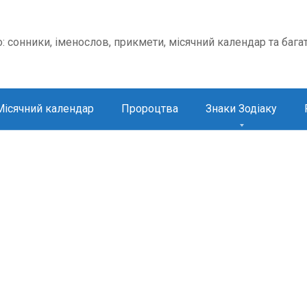
о: сонники, іменослов, прикмети, місячний календар та бага
Місячний календар
Пророцтва
Знаки Зодіаку