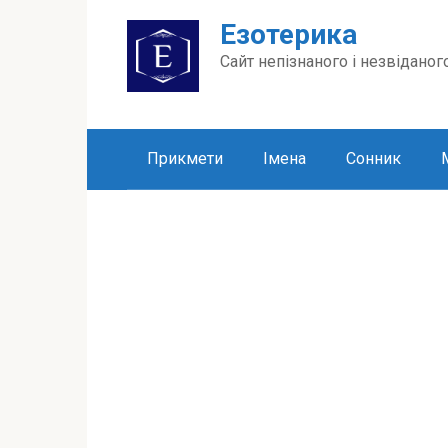
Перейти
Езотерика
до
вмісту
Сайт непізнаного і незвіданог
Прикмети
Імена
Сонник